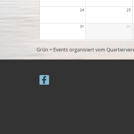
24
25
31
01
Grün = Events organisiert vom Quartiervere