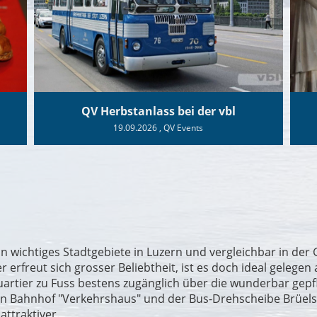
QV Herbstanlass bei der vbl
19.09.2026
, QV Events
n wichtiges Stadtgebiete in Luzern und vergleichbar in der
freut sich grosser Beliebtheit, ist es doch ideal gelegen a
 Quartier zu Fuss bestens zugänglich über die wunderbar ge
en Bahnhof "Verkehrshaus" und der Bus-Drehscheibe Brüe
attraktiver.