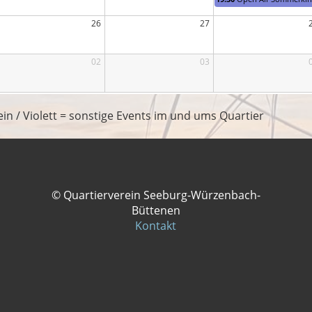
26
27
02
03
in / Violett = sonstige Events im und ums Quartier
© Quartierverein Seeburg-Würzenbach-
Büttenen
Kontakt