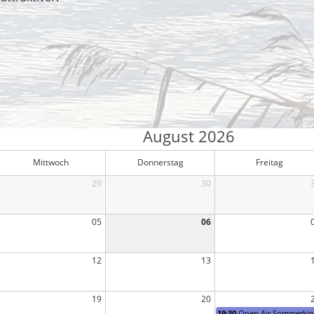
e
August 2026
Mittwoch
Donnerstag
Freitag
29
30
05
06
12
13
19
20
19:30
Open Air Sommerkino 