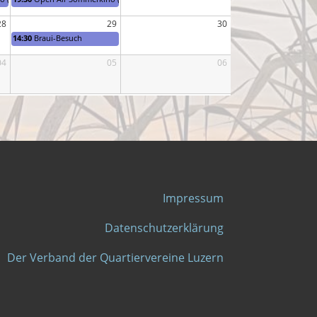
28
29
30
14:30
Braui-Besuch
04
05
06
Impressum
Datenschutzerklärung
Der Verband der Quartiervereine Luzern