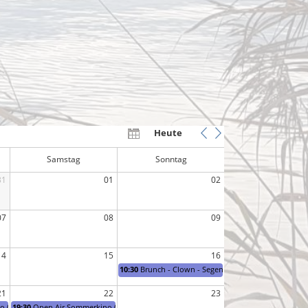
Heute
Samstag
Sonntag
31
01
02
07
08
09
14
15
16
10:30
Brunch - Clown - Segen
21
22
23
(Tag 1 für Jugendliche & Erwachsene)
19:30
Open Air Sommerkino (Tag 2 für Kids & Familien)