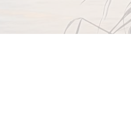
© Quartierverein Seeburg-Würzenbach-Büttenen
Kontakt
Impressum
Datenschutzerklärung
Der Verband der Quartiervereine Luzern